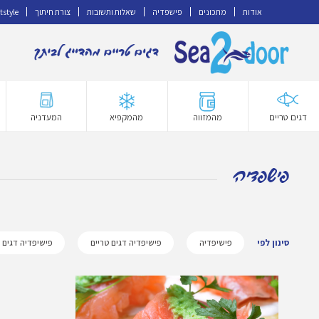
אודות
מתכונים
פישפדיה
שאלות ותשובות
צורת חיתוך
tstyle
דלג
לדלג
לתוכן
לניווט
דגים טריים
מהמזווה
מהמקפיא
המעדניה
פישפדיה
סינון לפי
פישיפדיה
פישיפדיה דגים טריים
פישיפדיה דגים 