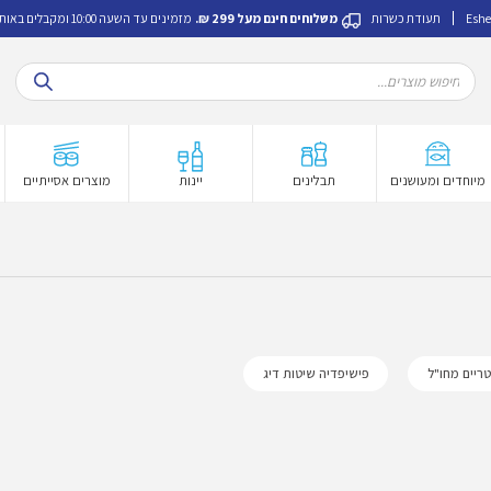
Eshe
תעודת כשרות
משלוחים חינם מעל 299 ₪.
מזמינים עד השעה 10:00 ומקבלים באותו היום.
Products
search
מיוחדים ומעושנים
תבלינים
יינות
מוצרים אסייתיים
טריים מחו"ל
פישיפדיה שיטות דיג