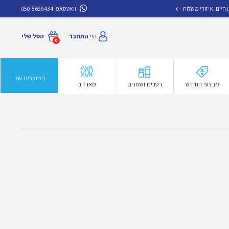
איזורי משלוח
וואטסאפ:
050-5699434
היי
התחבר
הסל שלי
0
המוצרים שלי
מבצעי החודש
רטבים ושמנים
מארזים