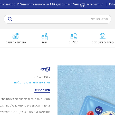
Eshe
תעודת כשרות
משלוחים חינם מעל 299 ₪.
מזמינים עד השעה 10:00 ומקבלים באותו היום.
Products
search
מיוחדים ומעושנים
תבלינים
יינות
מוצרים אסייתיים
צ'דר
כ 130 גרם ליחידה
היה ראשון לתת חוות דעת על מוצר זה
תיאור המוצר
הגבינות של משק גל מביאות את שמחת החיים
וטיפוחן, הגאווה שיש בהשתייכות למסורת רבת
אם אפשר היה לארוז אושר, זה היה הטעם שלו