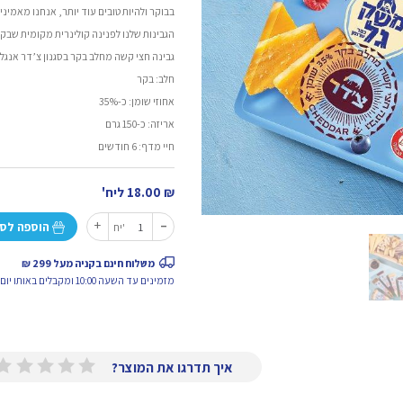
בבוקר ולהיות טובים עוד יותר, אנחנו מאמי
הגבינות שלנו לפנינה קולינרית מקומית שבק
גבינה חצי קשה מחלב בקר בסגנון צ’דר אנגלי
חלב: בקר
אחוזי שומן: כ-35%
אריזה: כ-150 גרם
חיי מדף: 6 חודשים
₪
18.00
ליח'
-
כמות
+
הוספה לס
יח'
של
צ'דר
משלוח חינם בקניה מעל 299 ₪
מזמינים עד השעה 10:00 ומקבלים באותו יום.
איך תדרגו את המוצר?