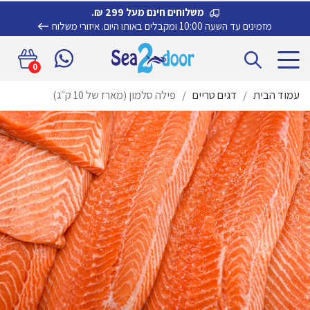
משלוחים חינם מעל 299 ₪.
מזמינים עד השעה 10:00 ומקבלים באותו היום.
איזורי משלוח
דלג
לדלג
0
לתוכן
לניווט
עמוד הבית
/
דגים טריים
/
פילה סלמון (מארז של 10 ק״ג)