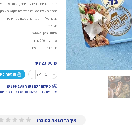
בבוקר ולהיות טובים עוד יותר, אנחנו מאמי
הגבינות שלנו לפנינה קולינרית מקומית שבק
גבינה מלוחה מעודנת בסגנון פטה יוונית
חלב: בקר
אחוזי שומן: כ-24%
אריזה: כ-240 גרם
חיי מדף: 3 חודשים
₪
23.00
ליח'
-
כמות
+
הוספה לס
יח'
של
פטה
משלוח חינם בקניה מעל 299 ₪
מעודנת
מזמינים עד השעה 10:00 ומקבלים באותו יום.
איך תדרגו את המוצר?