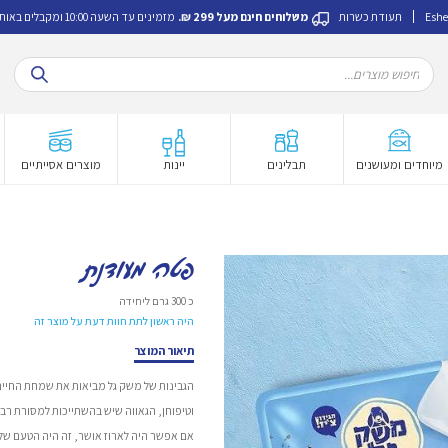
Eshe
תעודת כשרות
משלוחים חינם מעל 299 ₪.
מזמינים עד השעה 10:00 ומקבלים באותו היום.
Products
search
מיוחדים ומעושנים
תבלינים
יינות
מוצרים אסייתיים
פטה מעודנת
כ 300 גרם ליחידה
היה ראשון לתת חוות דעת על מוצר זה
תיאור המוצר
הגבינות של משק גל מביאות את שמחת החיים
וטיפוחן, הגאווה שיש בהשתייכות למסורת רבת
אם אפשר היה לארוז אושר, זה היה הטעם שלו