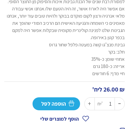
למסורת רבת שנים של הכנת גבינות איכות והסיפוק מן התוצר הסופי.
אם אפשר היה לארוז אושר, זה היה הטעם שלו.אנחנו אנשי עבודה
מלאי אנרגיה ורצון לקום מוקדם בבוקר ולהיות טובים עוד יותר, אנחנו
מאמינים כי השמחה והנגיעה האישית הם הרכיב הסודי שהופך את
הגבינות שלנו לפנינה קולינרית מקומית שבקלות אפשר היה למקם
בכפר קטן באירופה.
גבינת מנצ’גו קשה במעטה פלפל שחור גרוס
חלב: בקר
אחוזי שומן: כ-35%
אריזה: כ-180 גרם
חיי מדף: 6 חודשים
₪
26.00
ליח'
-
כמות
+
הוספה לסל
יח'
של
מנצ'גו
הוסף למוצרים שלי
פלפלת