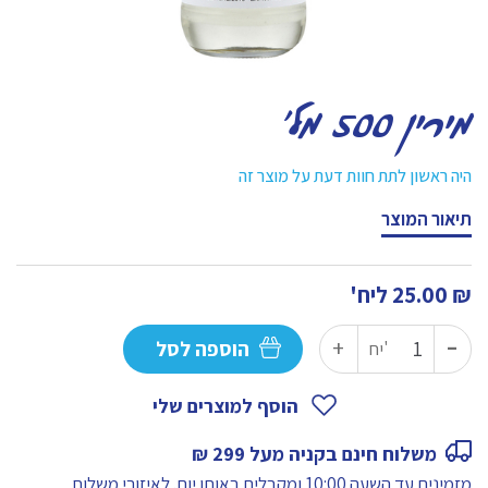
מירין 500 מל'
היה ראשון לתת חוות דעת על מוצר זה
תיאור המוצר
₪
25.00
ליח'
-
כמות
+
הוספה לסל
יח'
של
מירין
הוסף למוצרים שלי
500
משלוח חינם בקניה מעל 299 ₪
מל'
מזמינים עד השעה 10:00 ומקבלים באותו יום.
לאיזורי משלוח