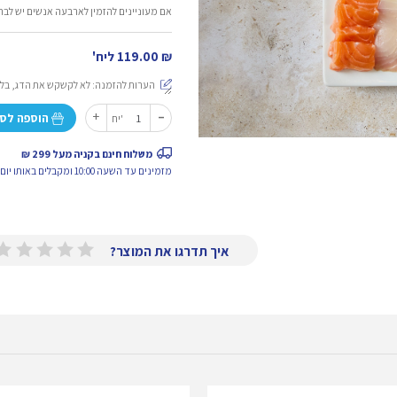
אם מעוניינים להזמין לארבעה אנשים יש לבחור
₪
119.00
ליח'
-
כמות
+
הוספה לס
יח'
של
מגש
משלוח חינם בקניה מעל 299 ₪
סושי
מזמינים עד השעה 10:00 ומקבלים באותו יום.
איך תדרגו את המוצר?