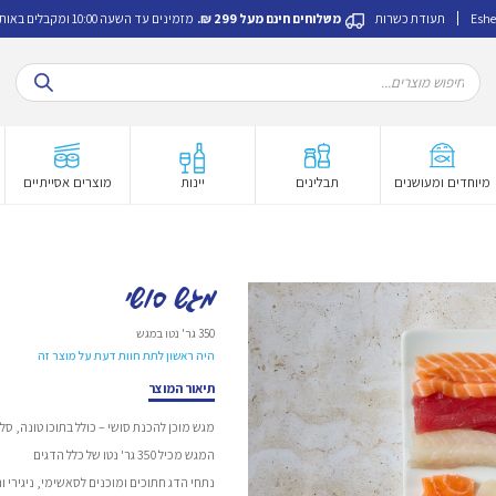
Eshe
תעודת כשרות
משלוחים חינם מעל 299 ₪.
מזמינים עד השעה 10:00 ומקבלים באותו היום.
Products
search
מיוחדים ומעושנים
תבלינים
יינות
מוצרים אסייתיים
מגש סושי
350 גר' נטו במגש
היה ראשון לתת חוות דעת על מוצר זה
תיאור המוצר
מגש מוכן להכנת סושי – כולל בתוכו טונה, סלמו
המגש מכיל 350 גר' נטו של כלל הדגים
נתחי הדג חתוכים ומוכנים לסאשימי, ניגירי ורו