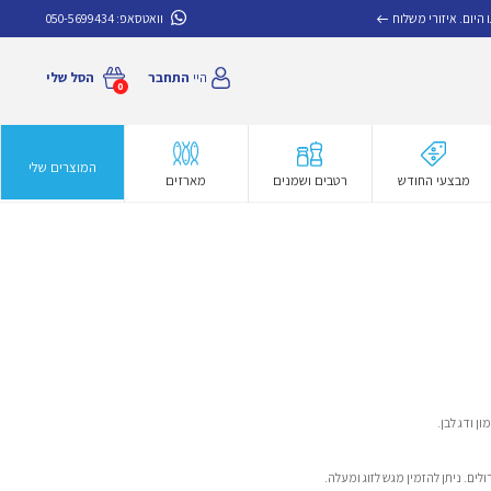
איזורי משלוח
וואטסאפ:
050-5699434
היי
התחבר
הסל שלי
0
המוצרים שלי
מבצעי החודש
רטבים ושמנים
מארזים
ן ודג לבן.
לים. ניתן להזמין מגש לזוג ומעלה.