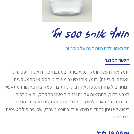
חומץ אורז 500 מל'
היה ראשון לתת חוות דעת על מוצר זה
תיאור המוצר
חומץ אורז הוא החומץ הנפוץ ביותר במטבחי מזרח אסיה (יפן, סין,
ויאטנם וקוריאה). חומץ אורז מיוצר מאורז מותסס או מהמשקעים
הנותרים לאחר התססת אורז בתהליך ייצור סאקה. חומץ אורז מתאפיין
בצבע בהיר, בחמיצות עדינה ובניחוח מעט מתקתק, והוא מרכיב
הכרחי בהכנת אורז לסושי, במרינדות ובמטבלים נפוצים במטבח
היפני. לא ניתן להחליף חומץ אורז בחומץ מערבי, שכן פרופיל הטעמים
שלו ייחודי.
₪
19.00
ליח'