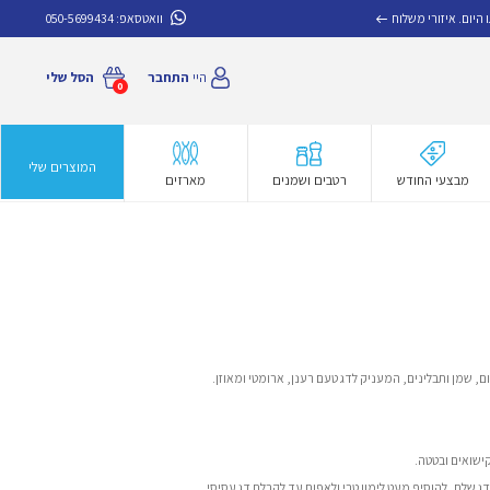
איזורי משלוח
וואטסאפ:
050-5699434
היי
התחבר
הסל שלי
0
המוצרים שלי
מבצעי החודש
רטבים ושמנים
מארזים
ם, שמן ותבלינים, המעניק לדג טעם רענן, ארומטי ומאוזן.
ישואים ובטטה.
ג שלם, להוסיף מעט לימון טרי ולאפות עד לקבלת דג עסיסי