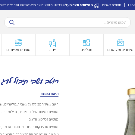
Eshe
תעודת כשרות
משלוחים חינם מעל 299 ₪.
מזמינים עד השעה 10:00 ומקבלים באותו היום.
Products
search
מיוחדים ומעושנים
תבלינים
יינות
מוצרים אסייתיים
רוטב עשבי תיבול לדג
תיאור המוצר
רוטב עשיר המבוסס על עשבי תיבול טריים, שו
מתאים במיוחד לצלייה, אפייה, גריל ומחבת.
מתאים לכל סוגי הדגים
מתאים גם לירקות בתנור כמו תפוחי אדמה, ק
טיפ מהשף: למרוח את הרוטב בתוך חריצים בד