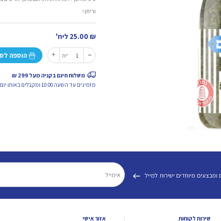
וריחני.
₪
25.00
ליח'
-
כמות
+
הוספה לס
יח'
של
רוטב
משלוח חינם בקניה מעל 299 ₪
עשבי
מזמינים עד השעה 10:00 ומקבלים באותו יום.
תיבול
לדג
 ומבצעים מיוחדים ישירות למייל
שירות לקוחות
אזור אישי