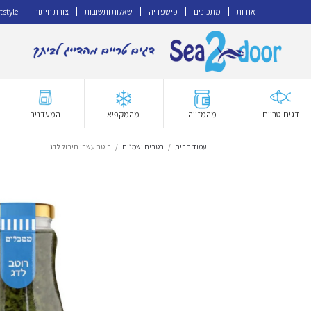
אודות
מתכונים
פישפדיה
שאלות ותשובות
צורת חיתוך
tstyle
דלג
לדלג
לתוכן
לניווט
דגים טריים
מהמזווה
מהמקפיא
המעדניה
עמוד הבית
/
רטבים ושמנים
/
רוטב עשבי תיבול לדג