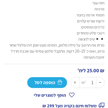
חזה עוף
פרגיות
תפוחי אדמה בתנור
ירקות שורש קלויים
כריכים וטוסטים
רטבי סלט מיוחדים
︎טיפ להגשה
מרחו את הרוטב על פילה סלמון, הוסיפו מעט שמן זית ופלפל שחור
גרוס, ואפו כ־15–20 דקות. מתקבל סלמון עסיסי עם שכבת חרדל
זהובה וטעימה
₪
25.00
ליח'
-
כמות
+
הוספה לסל
יח'
של
רוטב
הוסף למוצרים שלי
חרדל
משלוח חינם בקניה מעל 299 ₪