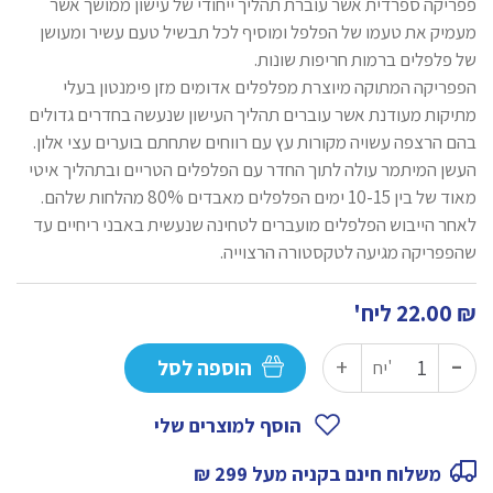
פפריקה ספרדית אשר עוברת תהליך ייחודי של עישון ממושך אשר
מעמיק את טעמו של הפלפל ומוסיף לכל תבשיל טעם עשיר ומעושן
של פלפלים ברמות חריפות שונות.
הפפריקה המתוקה מיוצרת מפלפלים אדומים מזן פימנטון בעלי
מתיקות מעודנת אשר עוברים תהליך העישון שנעשה בחדרים גדולים
בהם הרצפה עשויה מקורות עץ עם רווחים שתחתם בוערים עצי אלון.
העשן המיתמר עולה לתוך החדר עם הפלפלים הטריים ובתהליך איטי
מאוד של בין 10-15 ימים הפלפלים מאבדים 80% מהלחות שלהם.
לאחר הייבוש הפלפלים מועברים לטחינה שנעשית באבני ריחיים עד
שהפפריקה מגיעה לטקסטורה הרצוייה.
₪
22.00
ליח'
-
כמות
+
הוספה לסל
יח'
של
פפריקה
הוסף למוצרים שלי
מעושנת
משלוח חינם בקניה מעל 299 ₪
פימנטון