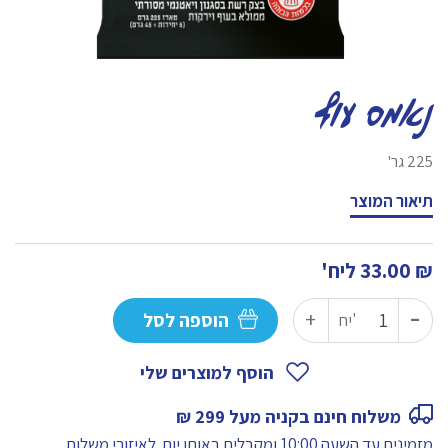
נאמס עוף
225 גר'
תיאור המוצר
₪
33.00
ליח'
-
כמות
+
הוספה לסל
יח'
של
נאמס
הוסף למוצרים שלי
עוף
משלוח חינם בקניה מעל 299 ₪
מזמינים עד השעה 10:00 ומקבלים באותו יום.
לאיזורי משלוח