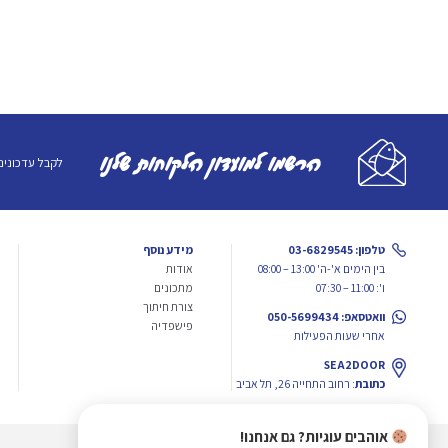
הרשמו למועדון הלקוחות שלנו
לקבל עדכונים
טלפון: 03-6829545
מידע נוסף
בין הימים א'-ה' 13:00 – 08:00
אודות
ו': 11:00 – 07:30
מתכונים
צורת חיתוך
וואטסאפ: 050-5699434
פישפדיה
אחרי שעות הפעילות
SEA2DOOR
כתובת
: רחוב התחייה 26, תל אביב
אוהבים עוגיות? גם אנחנו!