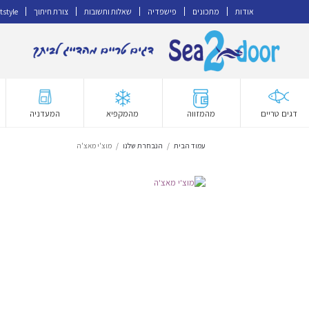
אודות
מתכונים
פישפדיה
שאלות ותשובות
צורת חיתוך
tstyle
דלג
לדלג
לתוכן
לניווט
דגים טריים
מהמזווה
מהמקפיא
המעדניה
עמוד הבית
/
הנבחרת שלנו
/
מוצ'י מאצ'ה