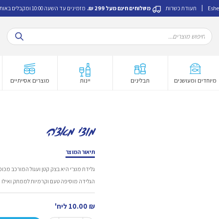
Eshe
תעודת כשרות
משלוחים חינם מעל 299 ₪.
מזמינים עד השעה 10:00 ומקבלים באותו היום.
Products
search
מיוחדים ומעושנים
תבלינים
יינות
מוצרים אסייתיים
מוצ'י מאצ'ה
תיאור המוצר
גלידת מוצ'י היא בצק קטן ועגול המורכב מכופ
הגלידה מוסיפה טעם וקרמיות לממתק ואילו ה
₪
10.00
ליח'