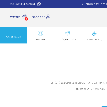
איזורי משלוח
וואטסאפ:
050-5699434
היי
התחבר
הסל שלי
0
המוצרים שלי
מבצעי החודש
רטבים ושמנים
מארזים
תת אורז דביק רכה וכתושה שנוצרת סביב מילוי גלידה.
מוצ'י מוסיף מתיקות ומרקם.