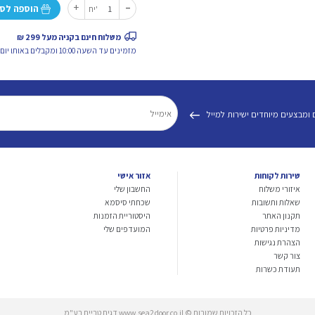
-
כמות
+
הוספה לס
יח'
של
מוצ'י
משלוח חינם בקניה מעל 299 ₪
מאצ'ה
מזמינים עד השעה 10:00 ומקבלים באותו יום.
 ומבצעים מיוחדים ישירות למייל
שירות לקוחות
אזור אישי
איזורי משלוח
החשבון שלי
שאלות ותשובות
שכחתי סיסמא
תקנון האתר
היסטוריית הזמנות
מדיניות פרטיות
המועדפים שלי
הצהרת נגישות
צור קשר
תעודת כשרות
כל הזכויות שמורות © www.sea2door.co.il דגים טריים בע"מ