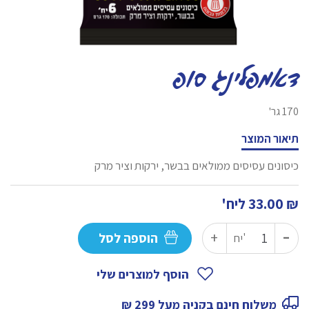
דאמפלינג סופ
170 גר'
תיאור המוצר
כיסונים עסיסים ממולאים בבשר, ירקות וציר מרק
₪
33.00
ליח'
-
כמות
+
הוספה לסל
יח'
של
דאמפלינג
הוסף למוצרים שלי
סופ
משלוח חינם בקניה מעל 299 ₪