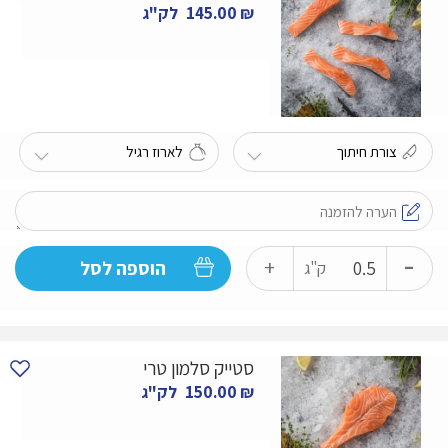
טרי
₪
145.00
לק"ג
-
כמות
+
הוספה לסל
ק"ג
של
פילה
סלמון
סטייק סלמון טרי
פרוס
₪
150.00
לק"ג