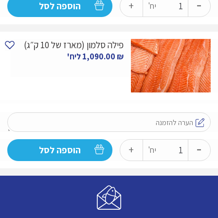
-
כמות
+
הוספה לסל
יח'
של
פילה
פילה סלמון (מארז של 10 ק״ג)
דניס
₪
1,090.00
ליח'
(מארז
של
5
"קג)
-
כמות
+
הוספה לסל
יח'
של
פילה
סלמון
(מארז