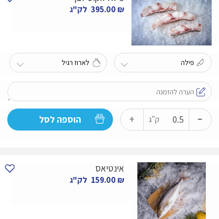
₪
395.00
לק"ג
-
כמות
+
הוספה לסל
ק"ג
של
פילה
לוקוס
אינטיאס
לבן
₪
159.00
לק"ג