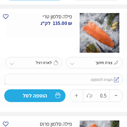
של
מגש
פילה סלמון טרי
סושי
₪
135.00
לק"ג
-
כמות
+
הוספה לסל
ק"ג
של
פילה
סלמון
פילה סלמון פרוס