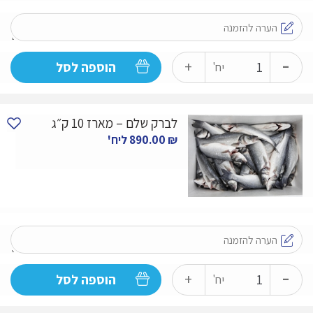
-
כמות
+
הוספה לסל
יח'
של
דניס
לברק שלם – מארז 10 ק״ג
שלם(מארז
₪
890.00
ליח'
של
10
ק״ג)
-
כמות
+
הוספה לסל
יח'
של