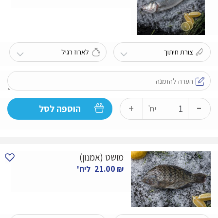
-
כמות
+
הוספה לסל
יח'
של
לברק
-
מושט (אמנון)
1000
₪
21.00
ליח'
גרם