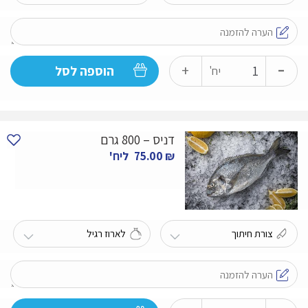
-
כמות
+
הוספה לסל
יח'
של
דניס
-
דניס – 800 גרם
600
₪
75.00
ליח'
גרם