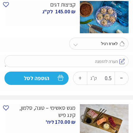
קציצות דגים
טרי
₪
145.00
לק"ג
-
כמות
+
הוספה לסל
ק"ג
של
קציצות
דגים
מגש סאשימי – טונה, סלמון,
קינג פיש
₪
170.00
ליח'