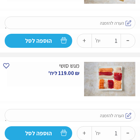
-
כמות
+
הוספה לסל
יח'
של
מגש
מגש סושי
סאשימי
₪
119.00
ליח'
-
טונה,
סלמון,
קינג
פיש
-
כמות
+
הוספה לסל
יח'