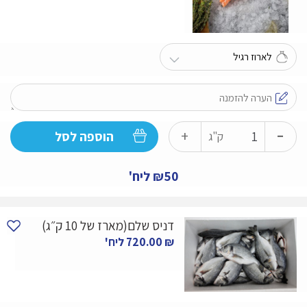
-
כמות
+
הוספה לסל
ק"ג
של
סטייק
₪50 ליח'
סלמון
טרי
דניס שלם(מארז של 10 ק״ג)
₪
720.00
ליח'