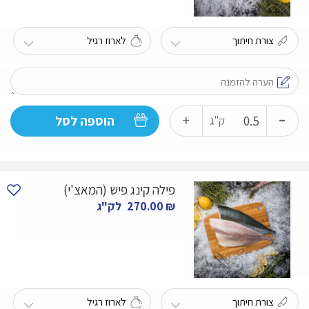
-
כמות
+
הוספה לסל
ק"ג
של
אינטיאס
פילה קינג פיש (המאצ'י)
₪
270.00
לק"ג