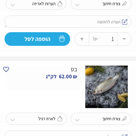
-
כמות
+
הוספה לסל
יח'
של
מושט
(אמנון)
בס
₪
62.00
לק"ג