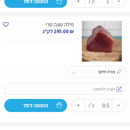
+
הוספה לסל
ק"ג
של
סטייק
פילה טונה טרי
טורו
₪
295.00
לק"ג
למחבת
-
כמות
+
הוספה לסל
ק"ג
של
פילה
טונה