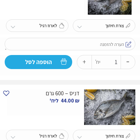
-
כמות
+
הוספה לסל
יח'
של
דניס
-
דניס – 600 גרם
500
₪
44.00
ליח'
גרם