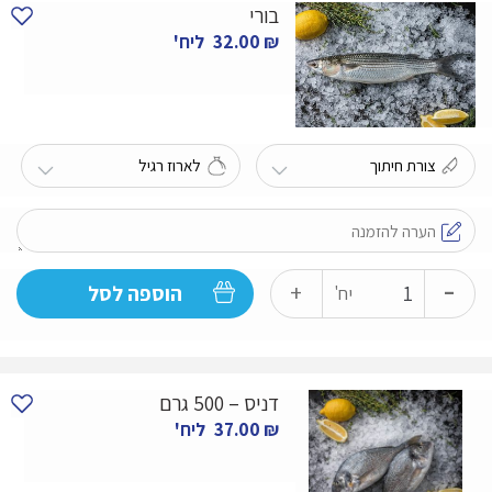
בורי
₪
32.00
ליח'
-
כמות
+
הוספה לסל
יח'
של
בורי
דניס – 500 גרם
₪
37.00
ליח'