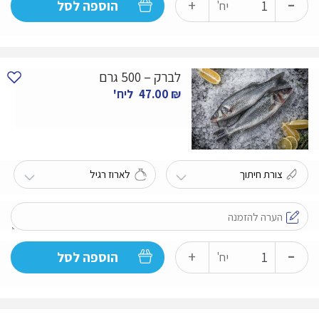
-
כמות
+
הוספה לסל
יח'
של
דניס
-
לברק – 500 גרם
800
₪
47.00
ליח'
גרם
-
כמות
+
הוספה לסל
יח'
של
לברק
-