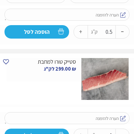
-
כמות
+
הוספה לסל
ק"ג
של
פילה
קינג
סטייק טורו למחבת
פיש
₪
299.00
לק"ג
(המאצ'י)
-
כמות