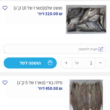
לברק
מושט שלם(מארז של 10 ק״ג)
שלם
₪
320.00
ליח'
-
מארז
10
ק״ג
-
כמות
+
הוספה לסל
יח'
של
מושט
פילה בורי (מארז של 5 ק״ג)
שלם(מארז
₪
450.00
ליח'
של
10
ק״ג)