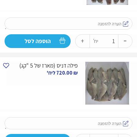
-
כמות
+
הוספה לסל
יח'
של
פילה
פילה דניס (מארז של 5 "קג)
בורי
₪
720.00
ליח'
(מארז
של
5
ק״ג)