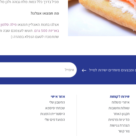
מכיל בדרך כלל כמות מלח גבוהה ולכן מלו
מה תמצאו אצלנו?
אצלנו בחנות האונליין תמצאו
פילה סלמון מעו
באריזת 500 גרם
. תעשו לעצמכם טובה ות
שתתמכרו לטעם הנפלא במהרה (:
 ומבצעים מיוחדים ישירות למייל
שירות לקוחות
אזור אישי
איזורי משלוח
החשבון שלי
שאלות ותשובות
שכחתי סיסמא
תקנון האתר
היסטוריית הזמנות
מדיניות פרטיות
המועדפים שלי
הצהרת נגישות
צור קשר