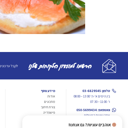
הרשמו למועדון הלקוחות שלנו
לקבל עדכונים
טלפון: 03-6829545
מידע נוסף
בין הימים א'-ה' 13:00 – 08:00
אודות
ו': 11:00 – 07:30
מתכונים
צורת חיתוך
וואטסאפ: 050-5699434
פישפדיה
אחרי שעות הפעילות
SEA2DOOR
אוהבים עוגיות? גם אנחנו!