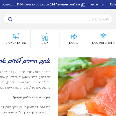
Eshe
תעודת כשרות
משלוחים חינם מעל 299 ₪.
מזמינים עד השעה 10:00 ומקבלים באותו היום.
Products
search
מיוחדים ומעושנים
תבלינים
יינות
מוצרים אסייתיים
אתם חייבים לטעום את 
חזרתם מיום עבודה ארוך… אין כמו לפתו
רק לכם (: סלמון מעושן נחשב למעדן שמת
בשילוב גבינות (גבינת שמנת בעיקר), ונה
בנוסף, ניתן לשלב את הסלמון המעושן גם 
איך מכינים דג סלמון מעושן?
כדי להכין דג סלמון מעושן צריך כמובן דג
עוברות עישון קר בדרך כלל או עישון חם. ה