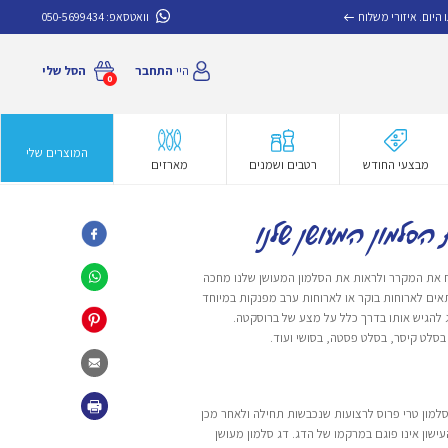
איזורי משלוח
וואטסאפ:
050-5699434
היי
התחבר
הסל שלי
0
המוצרים שלי
מבצעי החודש
רטבים ושמנים
מארזים
הסלמון המעושן שלנו
ח את המקרר ולראות את הסלמון המעושן שלנו מחכה
אים לארוחות בוקר או לארוחות ערב מפנקות במיוחד
וג להגיש אותו בדרך כלל על מצע של ברוסקטה.
בסלט קיסר, בסלט פסטה, בסושי ועוד.
 סלמון טרי פרוס לרצועות שנכבשות תחילה ולאחר מכן
עישון אינו פוגם במרקמו של הדג. דג סלמון מעושן