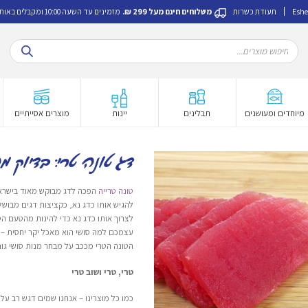
Eshe
תעודת כשרות
משלוחים חינם מעל 299 ₪.
מזמינים עד השעה 10:00 ומקבלים באותו היום.
Products
search
מיוחדים ומעושנים
תבלינים
יינות
מוצרים אסייתיים
דג טונה טרי: בדיוק מ
טונה טרייה
הפכה לדג מבוקש מאוד בישראל 
להגיש אותו כדג נא, כקציצות דגים מבושל
לצרוך אותו כדג נא כדי להינות מהטעם ה
עצמכם למה סושי הוא מאכל יקר יחסית – 
הטונה הטרי מככב על מבחר מנות סושי גו
טרי, טרי ושוב טרי
כמו כל מוצרינו – אנחנו שמים דגש רב על 