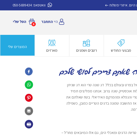
איזורי משלוח
וואטסאפ:
050-5699434
היי
התחבר
הסל שלי
0
המוצרים שלי
מבצעי החודש
רטבים ושמנים
מארזים
ה שאתם צריכים לסושי שלכם
בפרט ובעולם בכלל. דג טונה טרי הוא דג שניתן
ות אוכסטייק טונה צרוב. אנחנו ממליצים תמיד
טרי והנפלא ומהמרקם האידיאלי. בטח שאלתם את
אז התשובה טמונה בדגים הטריים כמובן, כשפילה
רמה.
טריות הדגים ומאכלי הים, גם אלו המיובאים מחו"ל –