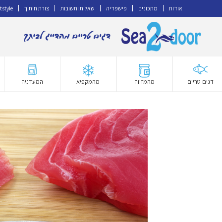
אודות
מתכונים
פישפדיה
שאלות ותשובות
צורת חיתוך
tstyle
דלג
לדלג
לתוכן
לניווט
דגים טריים
מהמזווה
מהמקפיא
המעדניה