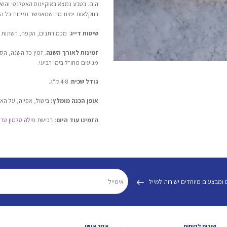
הים. בטבע נמצא באוקיינוס האטלנטי והשק
בחקלאות ימית מה שמאפשר זמינות כל ה
שיטות דייג
: מכמורתנים, הקפה, רשתות 
זמינות לאורך השנה
: זמין כל השנה, הס
מגיעים מחו"ל בימי רביעי.
גודל שכיח
: 4-8 ק"ג.
אופן הכנה מומלץ:
בישול, אפייה, על האש
הזמינו עוד היום:
רכישת
פילה סלמון טרי
 ומבצעים מיוחדים ישירות למייל
שירות לקוחות
אזור אישי