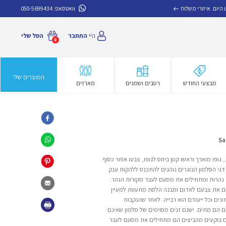
איזורי משלוח
וואטסאפ:
050-5699434
היי
התחבר
הסל שלי
0
המוצרים שלי
מבצעי החודש
רטבים ושמנים
מארזים
, גופו מוארך וראשו קטן ביחס לגופו, צבעו אפור כסוף
דגי הסלמון הבוגרים נוהגים להתכנס ללהקות ענק
נהרות ומתחילים את מסעם לעבר מקורות הנהר.
ים את צבעם לאדום ומבנה הלסת מתעוות למעיין
ונים וכל ייעודם הוא רבייה. לאחר שהנקבות
 הם מתים. ישנם זנים מסוימים של סלמון שאינם
 בוקעים מהביצים הם מתחילים את מסעם לעבר