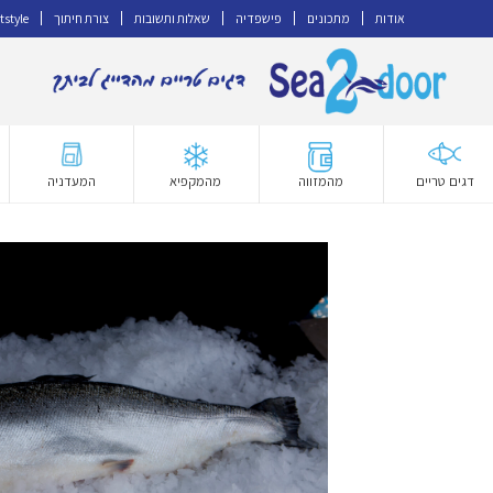
אודות
מתכונים
פישפדיה
שאלות ותשובות
צורת חיתוך
tstyle
דלג
לדלג
לתוכן
לניווט
דגים טריים
מהמזווה
מהמקפיא
המעדניה