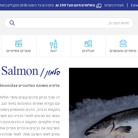
Eshe
תעודת כשרות
משלוחים חינם מעל 299 ₪.
מזמינים עד השעה 10:00 ומקבלים באותו היום.
Products
search
מיוחדים ומעושנים
תבלינים
יינות
מוצרים אסייתיים
סלמון | Salmon
אלתית משפחת הסלמוניים Salmonidae
דג טורף הניזון מדגים קטנים וחסרי חוליות
עם נקודות שחורות המתכהות באזור הגב. 
בתקופת הרבייה, הדגים מתאספים בשפכי 
כאשר הם מגיעים לאזורי הרבייה הם משנ
צורת מלקחיים. בתקופה זו הדגים אינם ניז
משריצות את הביצים והזכרים מפרים אותם
מתים לאחר השרצה אחת. לאחר שהדגיגים