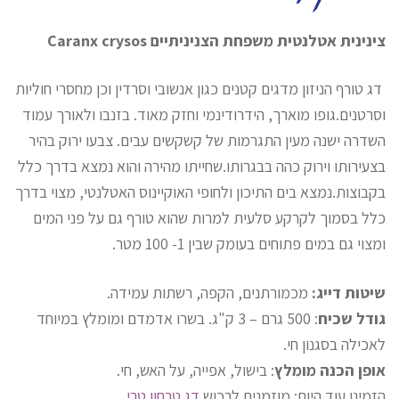
צינינית אטלנטית משפחת הצניניתיים Caranx crysos
דג טורף הניזון מדגים קטנים כגון אנשובי וסרדין וכן מחסרי חוליות
וסרטנים.גופו מוארך, הידרודינמי וחזק מאוד. בזנבו ולאורך עמוד
השדרה ישנה מעין התגרמות של קשקשים עבים. צבעו ירוק בהיר
בצעירותו וירוק כהה בבגרותו.שחייתו מהירה והוא נמצא בדרך כלל
בקבוצות.נמצא בים התיכון ולחופי האוקיינוס האטלנטי, מצוי בדרך
כלל בסמוך לקרקע סלעית למרות שהוא טורף גם על פני המים
ומצוי גם במים פתוחים בעומק שבין 1- 100 מטר.
שיטות דייג:
מכמורתנים, הקפה, רשתות עמידה.
גודל שכיח
: 500 גרם – 3 ק"ג.
בשרו אדמדם ומומלץ במיוחד
לאכילה בסגנון חי.
אופן הכנה מומלץ
: בישול, אפייה, על האש, חי.
הזמינו עוד היום: מוזמנים לרכוש
דג טרחון טרי
.