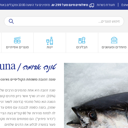
Eshe
תעודת כשרות
משלוחים חינם מעל 299 ₪.
מזמינים עד השעה 10:00 ומקבלים באותו היום.
Products
search
מיוחדים ומעושנים
תבלינים
יינות
מוצרים אסייתיים
טונה אדומה | yellowfin tuna
טונה זהובה משפחת הקוליסיים Thunnus albacores
טונה זהובה היא אחת מהמינים הרבים של 
(35%). זהו דג טורף אשר ניזון מדגים ק
הטונה הוא כחול מתכתי (בדומה לשאר זני
שמה), בטנה כסופה לבנבנה עם פסים עדינ
לה לפתח מהירות של 80
("כדור פיתיון"). הם מפתחים מהירות מקס
פעור במטרה לבלוע את הדגים שלמים.