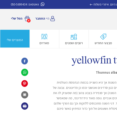
איזורי משלוח
וואטסאפ:
050-5699434
היי
התחבר
הסל שלי
0
המוצרים שלי
מבצעי החודש
רטבים ושמנים
מארזים
הטונות אך היא השנייה בכמות הנתפסת העולמית
טנים כגון סרדינים ואנשובי וכמו כן מדיונונים. צבעה של
 הטונה) אך סנפיריה בצבע צהוב (מה שמעניק לה את
ים אנכיים. גופה מאוד הידרודינמי, מה שמאפשר
 קמ"ש בעת הצייד. דגי הטונה מתכנסים ללהקות וכך גם הטרף שלהם
ימלית ושועטים אל תוך כדור הפיתיון כאשר פיהם