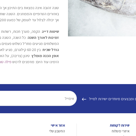
טונה זהובה אינה נמצאת בים התיכון אך הי
אך יכולה לצלול עד לעומק של כמעט 1200 מטר.
שיטות דייג
: הקפה, מערך חכות, רשתות 
זמינות לאורך השנה
: כל השנה, הטונה נ
המשלוחים מגיעים מחו"ל כשלוש פעמים ב
גודל שכיח
: בין 60-20 קילוגרם, מגיע לארץ בדרך כלל במשקל של כ- 50 ק"ג.
אופן הכנה מומלץ
: טיגון (צריבה), על הא
הזמינו עוד היום: מוזמנים לרכוש
פילה טונ
 ומבצעים מיוחדים ישירות למייל
שירות לקוחות
אזור אישי
איזורי משלוח
החשבון שלי