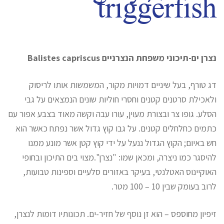
triggerfish
נצרן ים-תיכוני משפחת הנצרניים Balistes capriscus
דג טורף, בעל שיניים דמויות מקור, המשמשות אותו לריסוק
ולאכילת סרטנים קטנים וחסרי חוליות שונים הנמצאים על גבי
הסלע. גופו צר ובצורת מעוין, עורו עבה וקשה מאוד בצבע אפור עם
כתמים כחלחלים קטנים. על גבו קוץ גדול אשר נפתח כאשר הוא
חש באיום; הקוץ הגדול ננעל על ידי קוץ קטן אשר מונע ממנו
להיסגר כמו ניצרה, ומכאן שמו: "נצרן".מצוי בים התיכון ובחופי
האוקיינוס האטלנטי, בעיקר באזורים סלעיים וספינות טבועות,
לרוב בעומק שבין 10 – 100 מטר.
זיפיון מחוספס – הוא זן נוסף של חזיר-ים. תכונותיו דומות לנצרן,