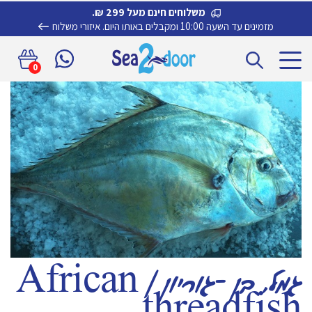
משלוחים חינם מעל 299 ₪.
מזמינים עד השעה 10:00 ומקבלים באותו היום.
איזורי משלוח
דלג
לדלג
0
לתוכן
לניווט
גמל, בן –גוריון | African
threadfish