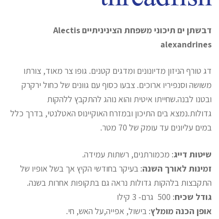
דבשתן ים תיכוני משפחת הציניניתיים Alectis
alexandrines
דג טורף הניזון מדיונונים ומדגים קטנים. גופו צר מאוד, צורתו
משושה וסנפיריו ארוכים. צבעו כסוף עם גוונים של כחול ירקרק
ובטנו לבנה.שחייתו איטית והוא נוהג להתקבץ ללהקות
גדולות.נמצא בים התיכון ובמזרח האוקיינוס האטלנטי, בדרך כלל
במים עליונים עד עומק של 70 מטר.
שיטות דייג
: מכמורתנים, רשתות עמידה.
זמינות לאורך השנה
: בעיקר בחודשי הקיץ אך בשל אופיו של
התקבצות בלהקות גדולות נראה גם בתקופות אחרות בשנה.
גודל שכיח
: 500 גרם- 3 קילו
אופן הכנה מומלץ
: בישול, אפייה,על האש, חי.