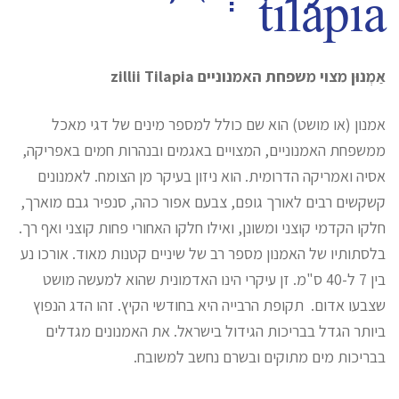
tilapia
אַמְנוּן מצוי משפחת האמנוניים zillii Tilapia
אמנון (או מושט) הוא שם כולל למספר מינים של דגי מאכל
ממשפחת האמנוניים, המצויים באגמים ובנהרות חמים באפריקה,
אסיה ואמריקה הדרומית. הוא ניזון בעיקר מן הצומח. לאמנונים
קשקשים רבים לאורך גופם, צבעם אפור כהה, סנפיר גבם מוארך,
חלקו הקדמי קוצני ומשונן, ואילו חלקו האחורי פחות קוצני ואף רך.
בלסתותיו של האמנון מספר רב של שיניים קטנות מאוד. אורכו נע
בין 7 ל-40 ס"מ. זן עיקרי הינו האדמונית שהוא למעשה מושט
שצבעו אדום. תקופת הרבייה היא בחודשי הקיץ. זהו הדג הנפוץ
ביותר הגדל בבריכות הגידול בישראל. את האמנונים מגדלים
בבריכות מים מתוקים ובשרם נחשב למשובח.