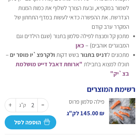
לשמור במקפיא, ובעת הצורך לשלוף את כמות המנות
הנדרשת. את ההפשרה כדאי לעשות במדף התחתון של
המקרר ערב קודם
מתכון קל ומנצח לפילה סלמון בתנור (שגם הילדים וגם
המבוגרים אוהבים) –
כאן
מתכונים ל
דניס בתנור
בשש דקות
ולקרפצ`יו מוסר ים
–
תוכלו למצוא בחבילת
"ארוחת דאבל דייט מושלמת
בצ`יק"
רשימת המוצרים
-
פילה סלמון פרוס
כמות
+
ק"ג
של
₪
145.00
לק"ג
פילה
הוספה לסל
סלמון