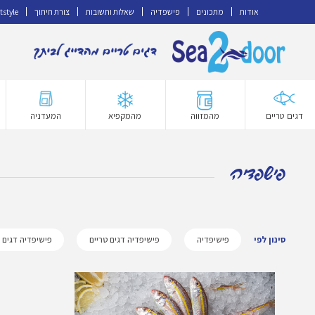
אודות
מתכונים
פישפדיה
שאלות ותשובות
צורת חיתוך
tstyle
דלג
לדלג
לתוכן
לניווט
דגים טריים
מהמזווה
מהמקפיא
המעדניה
פישפדיה
סינון לפי
פישיפדיה
פישיפדיה דגים טריים
פישיפדיה דגים 