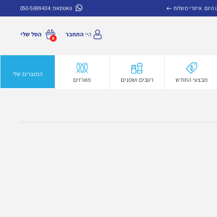
איזורי משלוח
וואטסאפ:
050-5699434
היי
התחבר
הסל שלי
0
המוצרים שלי
מבצעי החודש
רטבים ושמנים
מארזים