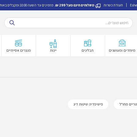
Eshe
תעודת כשרות
משלוחים חינם מעל 299 ₪.
מזמינים עד השעה 10:00 ומקבלים באותו היום.
Products
search
מיוחדים ומעושנים
תבלינים
יינות
מוצרים אסייתיים
טריים מחו"ל
פישיפדיה שיטות דיג