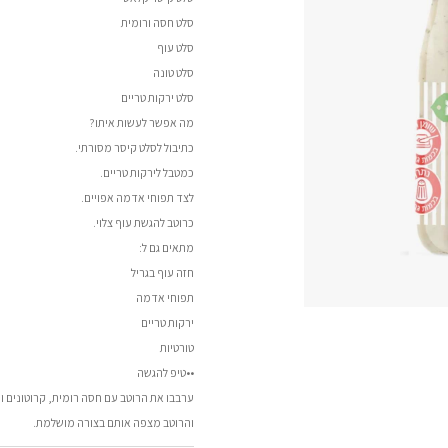
סלט חסה ורומית
סלט עוף
סלט טונה
סלט ירקות טריים
מה אפשר לעשות איתו?
כתיבול לסלט קיסר מסורתי.
כמטבל לירקות טריים.
לצד תפוחי אדמה אפויים.
כרוטב להגשת עוף צלוי.
מתאים גם ל:
חזה עוף בגריל
תפוחי אדמה
ירקות טריים
טורטיות
••טיפ להגשה
ערבבו את הרוטב עם חסה רומית, קרוטונים ו
והרוטב מצפה אותם בצורה מושלמת.