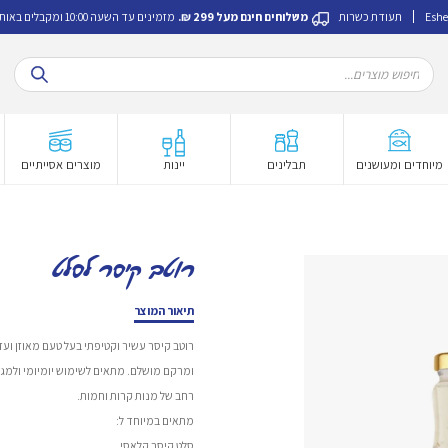
Eshe
תעודת כשרות
משלוחים חינם מעל 299 ₪.
מזמינים עד השעה 10:00 ומקבלים באותו היום.
Products
search
מיוחדים ומעושנים
תבלינים
יינות
מוצרים אסייתיים
רוטב קיסר לסלט
תיאור המוצר
רוטב קיסר עשיר וקטיפתי בעל טעם מאוזן ועד
ומרקם מושלם. מתאים לשימוש יומיומי ולמגוו
רחב של מנות קרות וחמות.
מתאים במיוחד ל:
סלט קיסר קלאסי