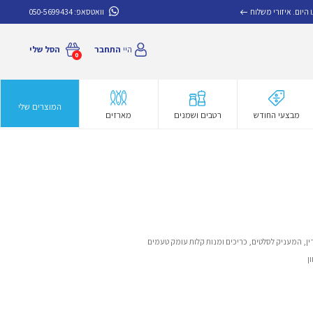
איזורי משלוח
וואטסאפ:
050-5699434
היי
התחבר
הסל שלי
0
המוצרים שלי
מבצעי החודש
רטבים ושמנים
מארזים
ין, המעניק לסלטים, כריכים ומנות קלות עומק טעמים
ן