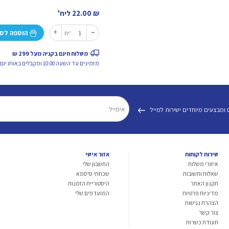
₪
22.00
ליח'
-
כמות
+
הוספה לס
יח'
של
רוטב
משלוח חינם בקניה מעל 299 ₪
קיסר
מזמינים עד השעה 10:00 ומקבלים באותו יום.
לסלט
 ומבצעים מיוחדים ישירות למייל
שירות לקוחות
אזור אישי
איזורי משלוח
החשבון שלי
שאלות ותשובות
שכחתי סיסמא
תקנון האתר
היסטוריית הזמנות
מדיניות פרטיות
המועדפים שלי
הצהרת נגישות
צור קשר
תעודת כשרות