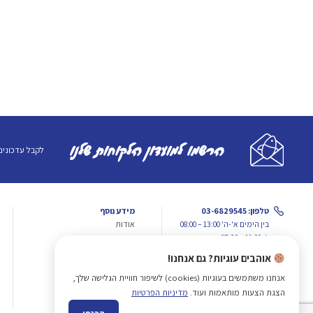
הרשמו למועדון הלקוחות שלנו
לקבל עדכונים
טלפון: 03-6829545
מידע נוסף
בין הימים א'-ה' 13:00 – 08:00
אודות
ו': 11:00 – 07:30
מתכונים
צורת חיתוך
אוהבים עוגיות? גם אנחנו!
וואטסאפ: 050-5699434
פישפדיה
אחרי שעות הפעילות
אנחנו משתמשים בעוגיות (cookies) לשיפור חוויית הגלישה שלך,
SEA2DOOR
הצגת הצעות מותאמות ועוד.
מדיניות הפרטיות
כתובת
: רחוב התחייה 26, תל אביב