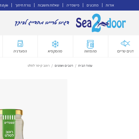
אודות
מתכונים
פישפדיה
שאלות ותשובות
צורת חיתוך
tstyle
דלג
לדלג
לתוכן
לניווט
דגים טריים
מהמזווה
מהמקפיא
המעדניה
עמוד הבית
/
רטבים ושמנים
/
רוטב קיסר לסלט